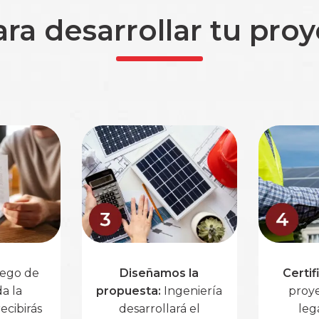
ara desarrollar tu pro
ego de
Diseñamos la
Certif
da la
propuesta:
Ingeniería
proye
ecibirás
desarrollará el
leg