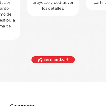
tación
proyecto y podrás ver
certif
tanto
los detalles.
omo del
estipula
ama de
.
¡Quiero cotizar!