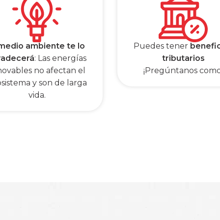
 medio ambiente te lo
Puedes tener
benefi
radecerá
: Las energías
tributarios
novables no afectan el
¡Pregúntanos como
sistema y son de larga
vida.